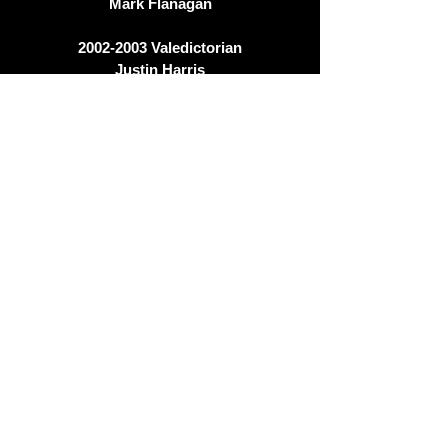
Mark Flanagan
2002-2003
Valedictorian
Justin Harris
1999-2000
Valedictorian
Brian Campbell
1999-2000
Salutatorian
Mandy Hardebeck
1998-1999
Salutatorian
Mindy Berkery
1996-1997
Salutatorian
Cindy Hansen
1995-1996
Salutatorian
Brett White
1994-1995
Salutatorian